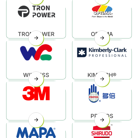
TRONPOWER
OPTIMA
WINCESS
KIMTECH®
3M
PROTOS