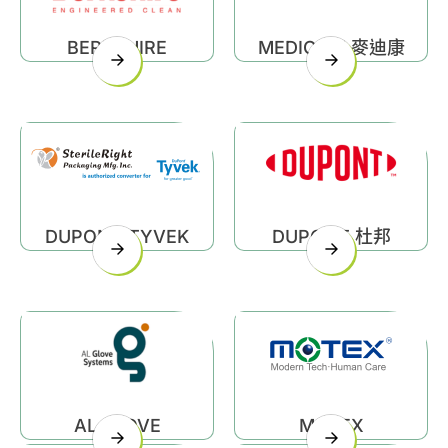
BERKSHIRE
MEDICOM 麥迪康
DUPONT TYVEK
DUPONT 杜邦
AL GLOVE
MOTEX