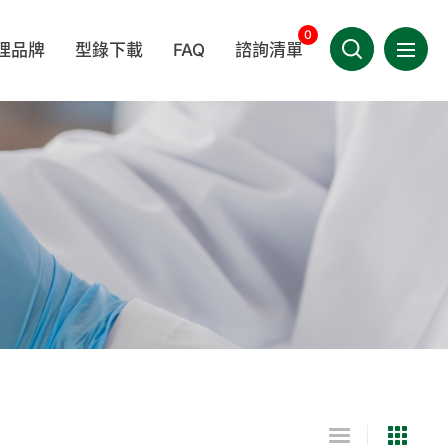
0
理品牌
型錄下載
FAQ
諮詢清單
選單導
產品相關
聯絡我們
LEDA
BERKSHIRE
MEDICOM 麥迪康
技術相關
會員專區
其他相關
件類
一次性拋棄性耗材
手套
TIMA
WINCESS
KIMTECH®
繁體中文
疾病相關
OWA
/指示劑
實驗室器材
家用/團購專區