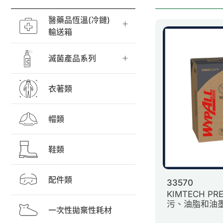
醫藥品恆溫(冷鏈)
輸送箱
滅菌產品系列
衣著類
帽類
鞋類
配件類
33570
KIMTECH PR
污、油脂和油
一次性拋棄性耗材