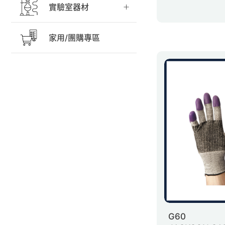
實驗室器材
家用/團購專區
G60