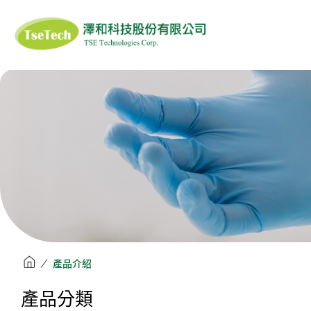
澤和科技有限公司
ISOFIELD
SIGIYAMA-GEN
ANS
醫藥品恆溫(冷鏈)輸
滅菌產品系列
衣
DUPONT TYVEK
DUPONT 杜邦
AL G
送箱
3M
PROTOS
MA
口罩/面罩
清潔工具/溶劑
清潔擦拭
產品介紹
產品分類