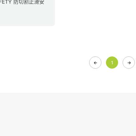
AFETY 防切割止滑安
1