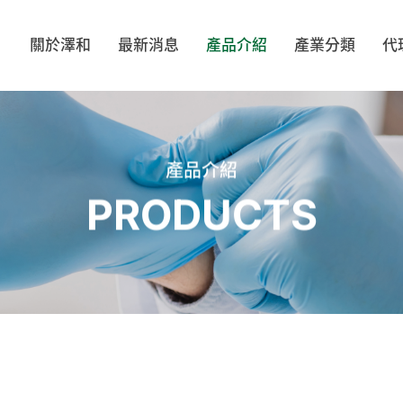
關於澤和
最新消息
產品介紹
產業分類
代
ELL
BIOCLEAN
TEXWIPE
VI
產品介紹
PRODUCTS
著類
帽類
鞋類
配
LOVE
MOTEX
TRONPOWER
OP
PA
SHIRUDO
Evolguard 醫博康
SH
布/擦拭棒
工安產品/靜電防護
無塵室/防靜電文具
滅菌袋