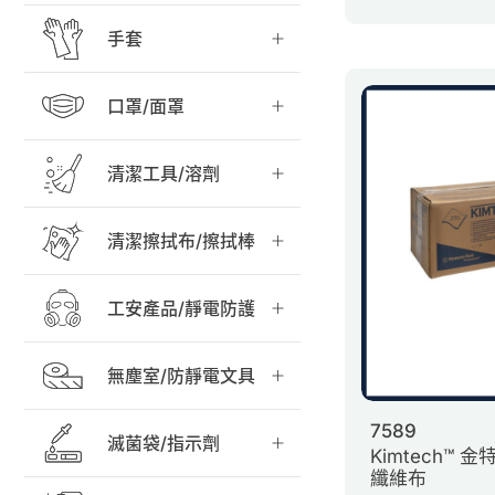
手套
口罩/面罩
清潔工具/溶劑
清潔擦拭布/擦拭棒
工安產品/靜電防護
無塵室/防靜電文具
7589
滅菌袋/指示劑
Kimtech™
纖維布