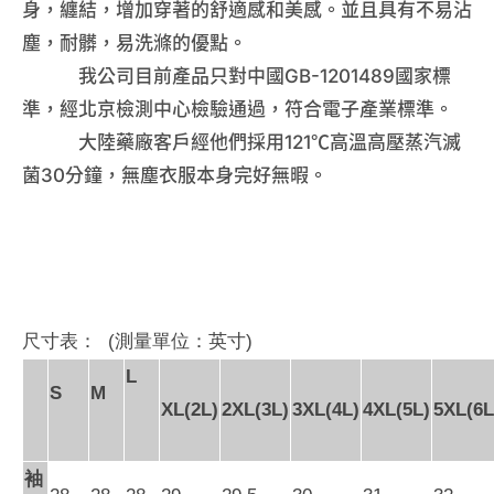
身，纏結，增加穿著的舒適感和美感。並且具有不易沾
塵，耐髒，易洗滌的優點。
我公司目前產品只對中國GB-1201489國家標
準，經北京檢測中心檢驗通過，符合電子產業標準。
大陸藥廠客戶經他們採用121℃高溫高壓蒸汽滅
菌30分鐘，無塵衣服本身完好無暇。
尺寸表： (測量單位：英寸)
L
S
M
XL(2L)
2XL(3L)
3XL(4L)
4XL(5L)
5XL(6L
袖