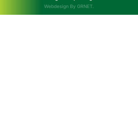
Webdesign By
GRNET
.