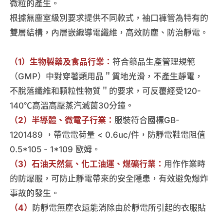
微粒的產生。
根據無塵室級別要求提供不同款式，袖口褲管為特有的
雙層結構，內層嵌織導電纖維，高效防塵、防治靜電。
（1）生物製藥及食品行業：
符合藥品生產管理規範
（GMP）中對穿著類用品＂質地光滑，不產生靜電，
不脫落纖維和顆粒性物質＂的要求，可反覆經受120-
140℃高溫高壓蒸汽滅菌30分鐘。
（2）半導體、微電子行業：
服裝符合國標GB-
1201489 ，帶電電荷量 < 0.6uc/件，防靜電鞋電阻值
0.5*105 - 1*109 歐姆。
（3）石油天然氣、化工油運、煤礦行業：
用作作業時
的防爆服，可防止靜電帶來的安全隱患，有效避免爆炸
事故的發生。
（4）
防靜電無塵衣還能消除由於靜電所引起的衣服貼