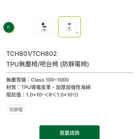
諮詢清單
聯絡我們
會員專區
TCH801/TCH802
繁體中文
TPU無塵椅/吧台椅 (防靜電椅)
無塵等級：Class 100~1000
材質：TPU導電皮革、加厚加強性海綿
阻抗值：1.0×10⁶＜R＜1.0×10⁹Ω
防靜電
我要諮詢