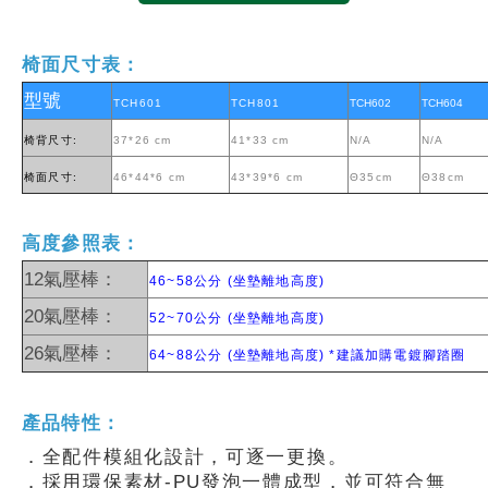
椅面尺寸表：
型號
TCH601
TCH801
TCH602
TCH604
椅背尺寸:
37*26 cm
41*33 cm
N/A
N/A
椅面尺寸:
46*44*6 cm
43*39*6 cm
Θ35cm
Θ38cm
高度參照表：
12氣壓棒：
46~58公分 (坐墊離地高度)
20氣壓棒：
52~70公分 (坐墊離地高度)
26氣壓棒：
64~88公分 (坐墊離地高度) *建議加購電鍍腳踏圈
產品特性：
．全配件模組化設計，可逐一更換。
．採用環保素材-PU發泡一體成型，並可符合無