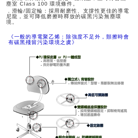
塵室 Class 100 環境條件。
．滑輪/固定輪：採用耐磨性、支撐性更佳的導電
尼龍，並可降低磨擦時釋放的碳黑污染無塵環
境。
《一般的導電聚乙烯：除強度不足外，顫擦時會
有碳黑殘留污染環境之虞》