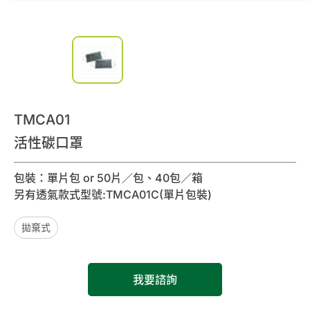
0
諮詢清單
聯絡我們
會員專區
TMCA01
繁體中文
活性碳口罩
包裝：單片包 or 50片／包、40包／箱
另有透氣款式型號:TMCA01C(單片包裝)
拋棄式
我要諮詢