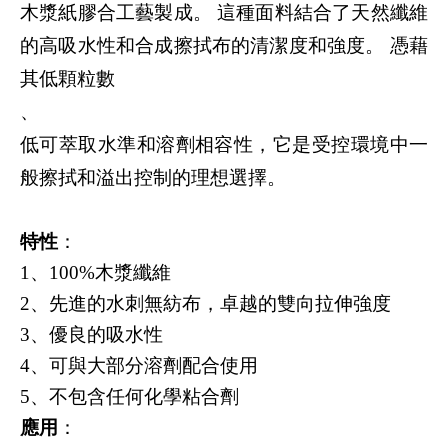
木漿紙膠合工藝製成。 這種面料結合了天然纖維
的高吸水性和合成擦拭布的清潔度和強度。 憑藉
其低顆粒數
、
低可萃取水準和溶劑相容性，它是受控環境中一
般擦拭和溢出控制的理想選擇。
特性
：
1
、
100%
木漿纖維
2
、先進的水刺無紡布，卓越的雙向拉伸強度
3
、優良的吸水性
4
、可與大部分溶劑配合使用
5
、不包含任何化學粘合劑
應用
：