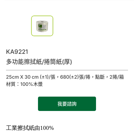
0
諮詢清單
聯絡我們
會員專區
KA9221
繁體中文
多功能擦拭紙/捲筒紙(厚)
25cm X 30 cm (±1)/張，680(±2)張/捲，點斷，2捲/箱
材質：100%木漿
我要諮詢
工業擦拭紙由
100%