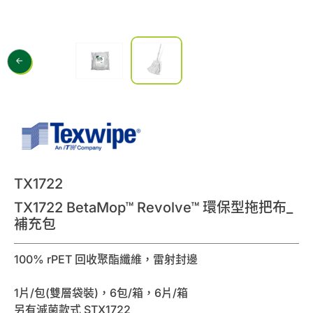
0
諮詢清單
聯絡我們
會員專區
繁體中文
TX1722
TX1722 BetaMop™ Revolve™ 環保型拖把布_
補充包
100% rPET 回收聚酯纖維，雷射封邊
1片/包(雙層袋裝)，6包/箱，6片/箱
另有滅菌款式 STX1722