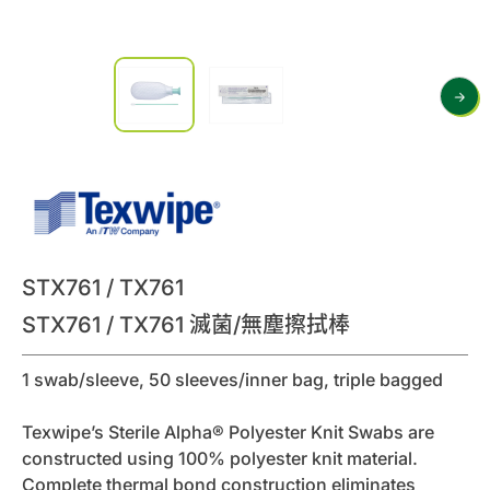
0
諮詢清單
聯絡我們
會員專區
繁體中文
STX761 / TX761
STX761 / TX761 滅菌/無塵擦拭棒
1 swab/sleeve, 50 sleeves/inner bag, triple bagged
Texwipe’s Sterile Alpha® Polyester Knit Swabs are
constructed using 100% polyester knit material.
Complete thermal bond construction eliminates