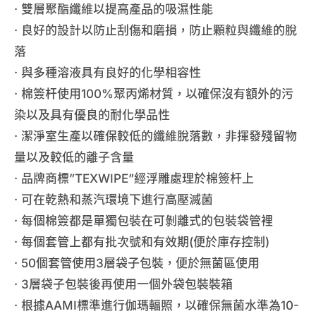
· 雙層聚酯纖維以提高產品的吸濕性能
· 良好的設計以防止刮傷和磨損，防止顆粒與纖維的脫
落
· 與多種溶液具有良好的化學相容性
· 棉簽杆使用100%聚丙烯材質，以確保沒有額外的污
染以及具有優良的耐化學品性
· 潔淨室生產以確保較低的纖維脫落數，非揮發殘留物
量以及較低的離子含量
· 品牌商標”TEXWIPE”經浮雕處理於棉簽杆上
· 可在乾熱和蒸汽環境下進行高壓滅菌
· 每個棉簽都是單獨包裝在可剝離式的包裝袋管裡
· 每個套管上都有批次號和有效期(便於庫存控制)
· 50個套管使用3層袋子包裝，便於無菌區使用
· 3層袋子包裝後再使用一個外袋包裝裝箱
· 根據AAMI標準進行伽瑪輻照，以確保無菌水準為10-