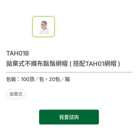
0
諮詢清單
聯絡我們
會員專區
TAH01B
繁體中文
拋棄式不織布鬍鬚網帽 ( 搭配TAH01網帽 )
包裝：100頂／包，20包／箱
拋棄式
我要諮詢