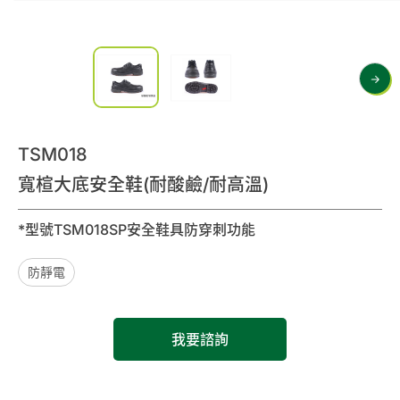
0
諮詢清單
聯絡我們
會員專區
TSM018
繁體中文
寬楦大底安全鞋(耐酸鹼/耐高溫)
*型號TSM018SP安全鞋具防穿刺功能
防靜電
我要諮詢