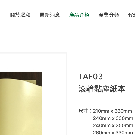
關於澤和
最新消息
產品介紹
產業分類
代
ELL
BIOCLEAN
TEXWIPE
VI
著類
帽類
鞋類
配
LOVE
MOTEX
TRONPOWER
OP
TAF03
滾輪黏塵紙本
PA
SHIRUDO
Evolguard 醫博康
SH
尺寸：210mm x 330mm
布/擦拭棒
工安產品/靜電防護
無塵室/防靜電文具
滅菌袋
240mm x 330mm
240mm x 350mm
260mm x 330mm