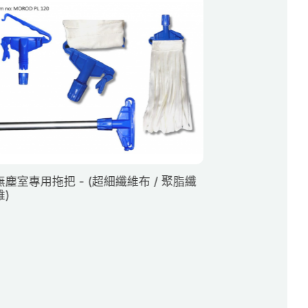
無塵室專用拖把 - (超細纖維布 / 聚脂纖
維)
黏塵滾輪 /