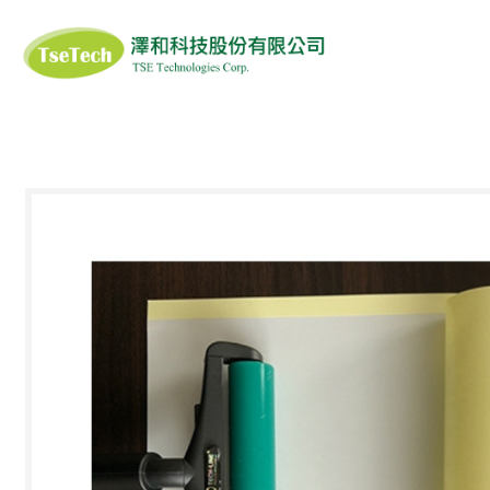
澤和科技有限公司
ISOFIELD
SIGIYAMA-GEN
ANS
醫藥品恆溫(冷鏈)輸
滅菌產品系列
衣
DUPONT TYVEK
DUPONT 杜邦
AL G
送箱
3M
PROTOS
MA
口罩/面罩
清潔工具/溶劑
清潔擦拭