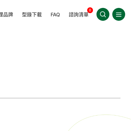
0
理品牌
型錄下載
FAQ
諮詢清單
選單導
產品相關
聯絡我們
LEDA
BERKSHIRE
MEDICOM 麥迪康
技術相關
會員專區
其他相關
件類
一次性拋棄性耗材
手套
TIMA
WINCESS
KIMTECH®
繁體中文
疾病相關
OWA
/指示劑
實驗室器材
家用/團購專區