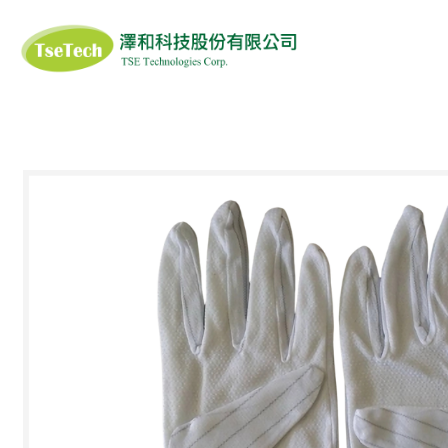
澤和科技有限公司
ISOFIELD
SIGIYAMA-GEN
ANS
醫藥品恆溫(冷鏈)輸
滅菌產品系列
衣
DUPONT TYVEK
DUPONT 杜邦
AL G
送箱
3M
PROTOS
MA
口罩/面罩
清潔工具/溶劑
清潔擦拭