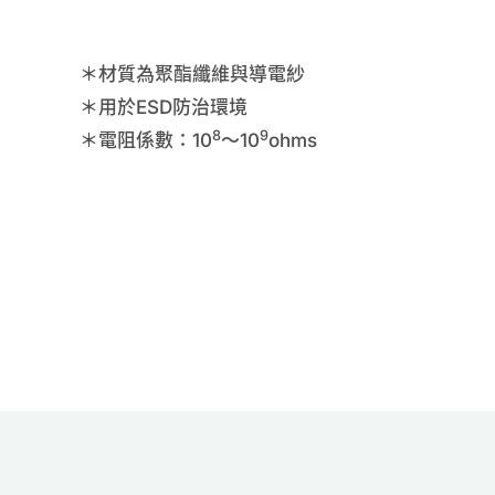
＊材質為聚酯纖維與導電紗
＊用於ESD防治環境
8
9
＊電阻係數：10
～10
ohms