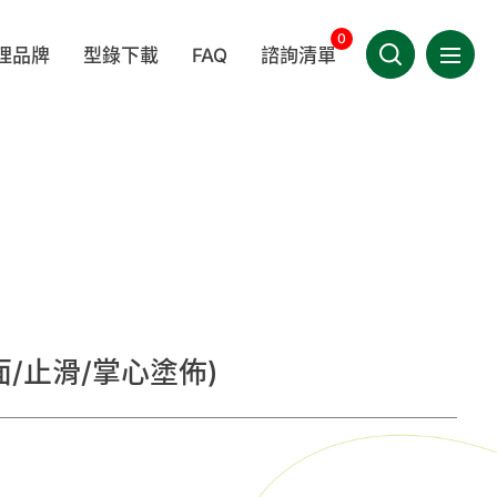
0
理品牌
型錄下載
FAQ
諮詢清單
選單導
產品相關
聯絡我們
LEDA
BERKSHIRE
MEDICOM 麥迪康
技術相關
會員專區
其他相關
件類
一次性拋棄性耗材
手套
TIMA
WINCESS
KIMTECH®
繁體中文
疾病相關
OWA
面/止滑/掌心塗佈)
/指示劑
實驗室器材
家用/團購專區