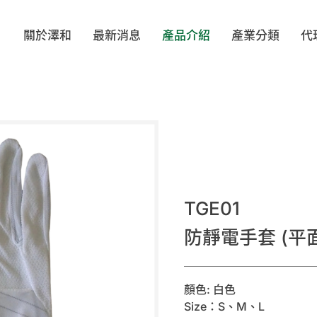
關於澤和
最新消息
產品介紹
產業分類
代
ELL
BIOCLEAN
TEXWIPE
VI
著類
帽類
鞋類
配
LOVE
MOTEX
TRONPOWER
OP
TGE01
PA
SHIRUDO
Evolguard 醫博康
SH
防靜電手套 (平
布/擦拭棒
工安產品/靜電防護
無塵室/防靜電文具
滅菌袋
顏色: 白色
Size：S、M、L