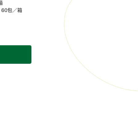
箱
；60包／箱