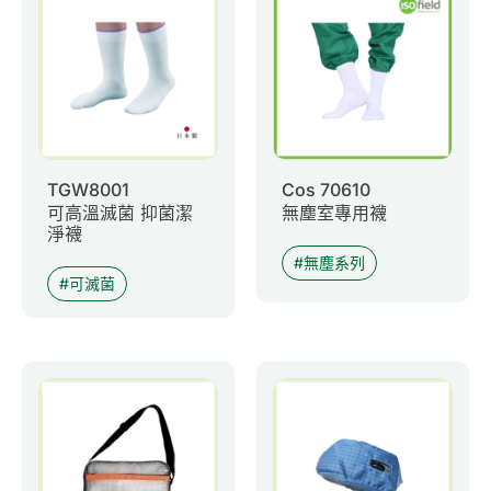
0
諮詢清單
聯絡我們
會員專區
TGW8001
Cos 70610
可高溫滅菌 抑菌潔
無塵室專用襪
繁體中文
淨襪
無塵系列
可滅菌