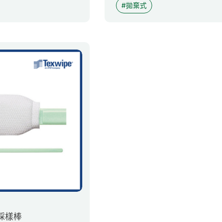
拋棄式
 採樣棒