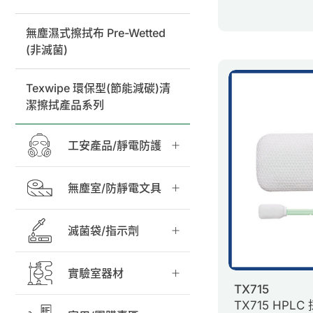
無塵濕式擦拭布 Pre-Wetted
(非滅菌)
Texwipe 環保型(節能減碳)清
潔擦拭產品系列
工安產品/靜電防護
無塵室/防靜電文具
滅菌袋/指示劑
實驗室器材
TX715
TX715 HPLC