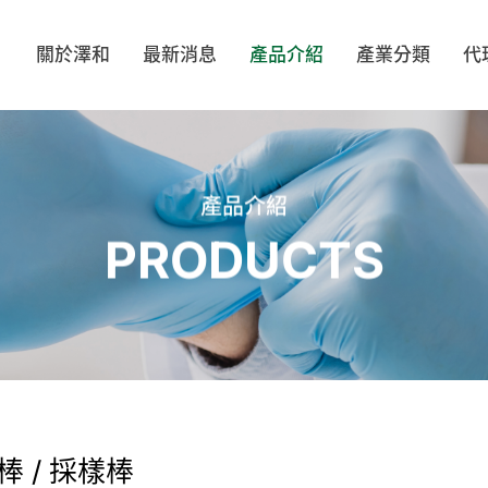
關於澤和
最新消息
產品介紹
產業分類
代
ELL
BIOCLEAN
TEXWIPE
VI
產品介紹
PRODUCTS
著類
帽類
鞋類
配
LOVE
MOTEX
TRONPOWER
OP
PA
SHIRUDO
Evolguard 醫博康
SH
布/擦拭棒
工安產品/靜電防護
無塵室/防靜電文具
滅菌袋
 / 採樣棒