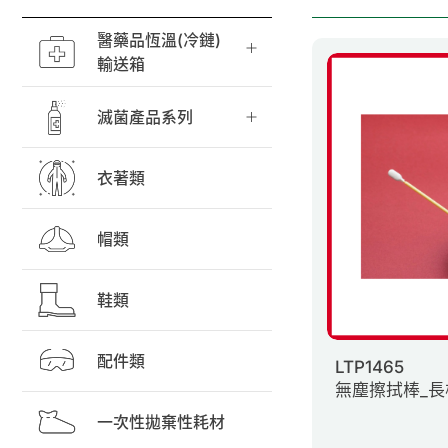
醫藥品恆溫(冷鏈)
輸送箱
滅菌產品系列
衣著類
帽類
鞋類
配件類
LTP1465
無塵擦拭棒_長柄
一次性拋棄性耗材