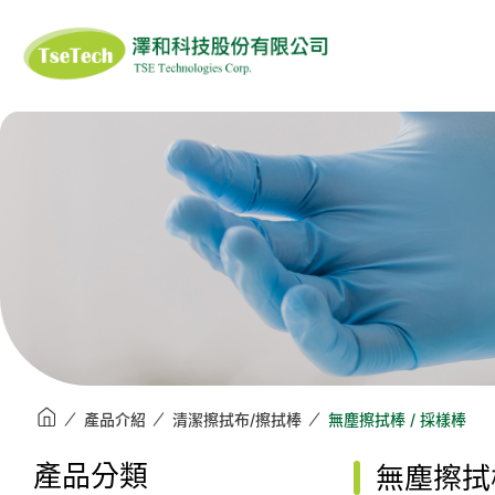
澤和科技有限公司
ISOFIELD
SIGIYAMA-GEN
ANS
醫藥品恆溫(冷鏈)輸
滅菌產品系列
衣
DUPONT TYVEK
DUPONT 杜邦
AL G
送箱
3M
PROTOS
MA
口罩/面罩
清潔工具/溶劑
清潔擦拭
產品介紹
清潔擦拭布/擦拭棒
無塵擦拭棒 / 採樣棒
產品分類
無塵擦拭棒