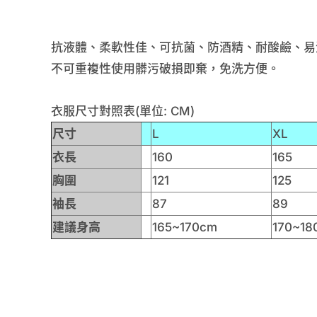
抗液體、柔軟性佳、可抗菌、防酒精、耐酸鹼、易
不可重複性使用髒污破損即棄，免洗方便。
衣服尺寸對照表(單位: CM)
尺寸
L
XL
衣長
160
165
胸圍
121
125
袖長
87
89
建議身高
165~170cm
170~18