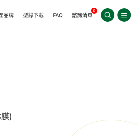
0
理品牌
型錄下載
FAQ
諮詢清單
選單導
產品相關
聯絡我們
LEDA
BERKSHIRE
MEDICOM 麥迪康
技術相關
會員專區
其他相關
件類
一次性拋棄性耗材
手套
TIMA
WINCESS
KIMTECH®
繁體中文
疾病相關
OWA
/指示劑
實驗室器材
家用/團購專區
膜)