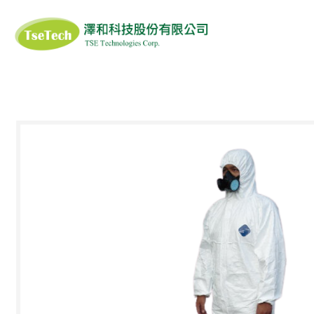
澤和科技有限公司
ISOFIELD
SIGIYAMA-GEN
ANS
醫藥品恆溫(冷鏈)輸
滅菌產品系列
衣
DUPONT TYVEK
DUPONT 杜邦
AL G
送箱
3M
PROTOS
MA
口罩/面罩
清潔工具/溶劑
清潔擦拭