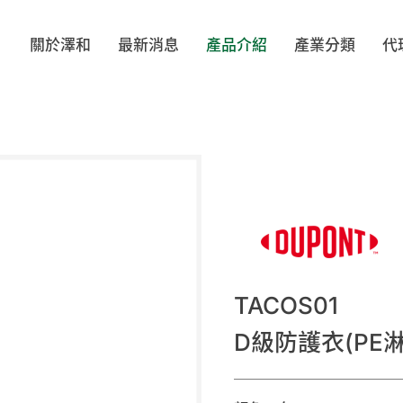
關於澤和
最新消息
產品介紹
產業分類
代
ELL
BIOCLEAN
TEXWIPE
VI
著類
帽類
鞋類
配
LOVE
MOTEX
TRONPOWER
OP
PA
SHIRUDO
Evolguard 醫博康
SH
TACOS01
布/擦拭棒
工安產品/靜電防護
無塵室/防靜電文具
滅菌袋
D級防護衣(PE淋