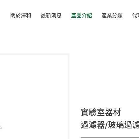
關於澤和
最新消息
產品介紹
產業分類
代
ELL
BIOCLEAN
TEXWIPE
VI
著類
帽類
鞋類
配
LOVE
MOTEX
TRONPOWER
OP
PA
SHIRUDO
Evolguard 醫博康
SH
實驗室器材
布/擦拭棒
工安產品/靜電防護
無塵室/防靜電文具
滅菌袋
過濾器/玻璃過