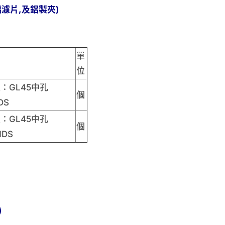
濾片,及鋁製夾)
單
位
：GL45中孔
個
DS
：GL45中孔
個
DS
)