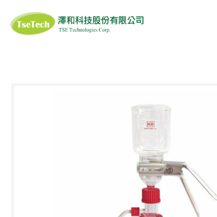
澤和科技有限公司
ISOFIELD
SIGIYAMA-GEN
ANS
醫藥品恆溫(冷鏈)輸
滅菌產品系列
衣
DUPONT TYVEK
DUPONT 杜邦
AL G
送箱
3M
PROTOS
MA
口罩/面罩
清潔工具/溶劑
清潔擦拭