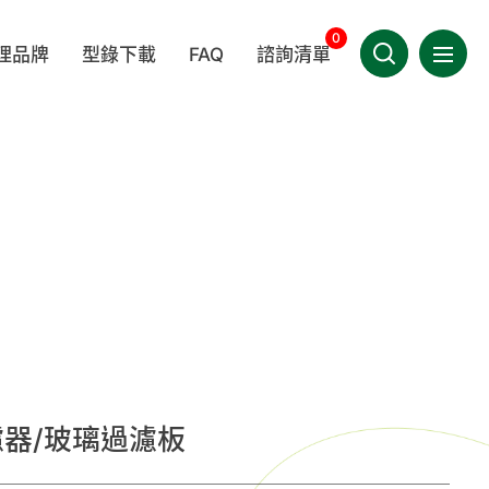
0
理品牌
型錄下載
FAQ
諮詢清單
選單導
產品相關
聯絡我們
LEDA
BERKSHIRE
MEDICOM 麥迪康
技術相關
會員專區
其他相關
件類
一次性拋棄性耗材
手套
TIMA
WINCESS
KIMTECH®
繁體中文
疾病相關
OWA
/指示劑
實驗室器材
家用/團購專區
濾器/玻璃過濾板