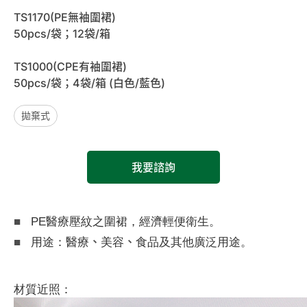
TS1170(PE無袖圍裙)
50pcs/袋；12袋/箱
TS1000(CPE有袖圍裙)
50pcs/袋；4袋/箱 (白色/藍色)
拋棄式
我要諮詢
■
PE醫療壓紋之圍裙，經濟輕便
衛生。
■
、
、
用途：醫療
美容
食品及其他廣泛用
途。
材質近照：