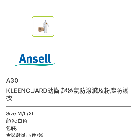
0
諮詢清單
聯絡我們
會員專區
繁體中文
A30
KLEENGUARD勁衛 超透氣防潑濺及粉塵防護
衣
Size:M/L/XL
顏色:白色
包裝:
盒裝數量: 5件/袋