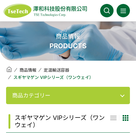
澤和科技有限公司
会社案内
商品情報
PRODUCTS
最新情報
商品情報
商品情報
定温輸送容器
スギヤマゲン VIPシリーズ（ワンウェイ）
事業分野
商品カテゴリー
取扱メーカー
カタログ
スギヤマゲン VIPシリーズ（ワン
ウェイ）
FAQ