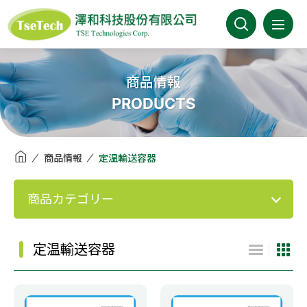
澤和科技有限公司
会社案内
商品情報
PRODUCTS
最新情報
商品情報
商品情報
定温輸送容器
事業分野
商品カテゴリー
取扱メーカー
定温輸送容器
カタログ
FAQ