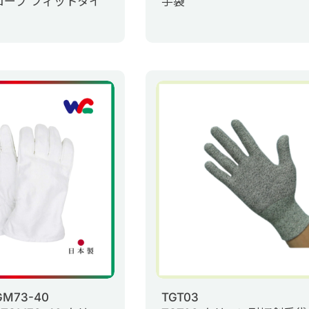
ローブ フィットタイ
手袋
GM73-40
TGT03