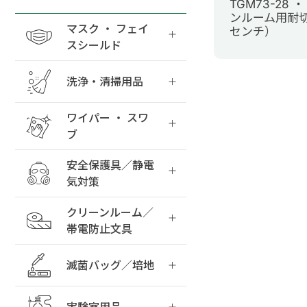
TGM73-28 ・
ンルーム用耐切
マスク ・ フェイ
センチ）
スシールド
洗浄・清掃用品
ワイパー ・ スワ
ブ
安全保護具／静電
気対策
クリーンルーム／
帯電防止文具
滅菌バッグ／培地
実験室用品