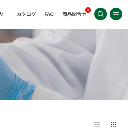
0
カー
カタログ
FAQ
商品問合せ
選單導
產品相關
お問い合わせ
LEDA
BERKSHIRE
MEDICOM
技術相關
マイページ
其他相關
ルーム用小
ディスポーザブル用
手袋
TIMA
WINCESS
KIMTECH®
日語
物
品
疾病相關
OWA
ッグ／培地
実験室用品
日用品コーナー