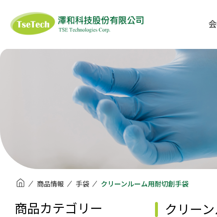
澤和科技有限公司
会
ISOFIELD
SIGIYAMA-GEN
ANS
定温輸送容器
滅菌関連製品
クリー
DUPONT TYVEK
DUPONT
AL G
3M
PROTOS
MA
マスク ・ フェイス
洗浄・清掃用品
ワイパー 
商品情報
手袋
クリーンルーム用耐切創手袋
シールド
商品カテゴリー
クリーン