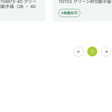
 TGM73-40 クリー
TGT03 クリーン耐切創手袋
創手袋（28 ・ 40
無塵系列
1