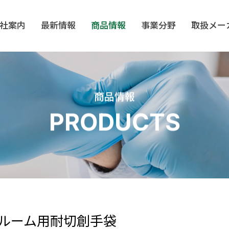
社案内
最新情報
商品情報
事業分野
取扱メー
ELL
BIOCLEAN
TEXWIPE
VI
商品情報
PRODUCTS
ンウェア
クリーンフード・キ
クリーンシューズ
クリーン
LOVE
MOTEX
TRONPOWER
OP
ャップ
PA
SHIRUDO
醫柏康
SH
・ スワブ
安全保護具／静電気
クリーンルーム／帯
滅菌バ
対策
電防止文具
ルーム用耐切創手袋