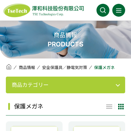
澤和科技有限公司
会社案内
商品情報
PRODUCTS
最新情報
商品情報
商品情報
安全保護具／静電気対策
保護メガネ
事業分野
商品カテゴリー
取扱メーカー
保護メガネ
カタログ
FAQ