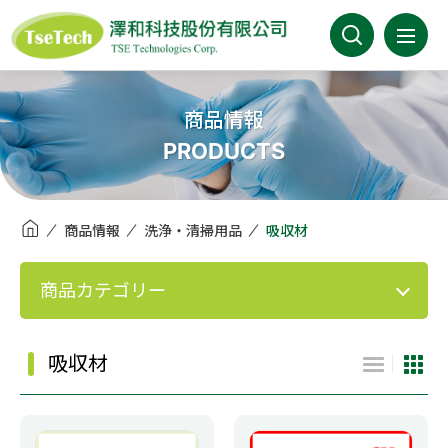
澤和科技有限公司
会社案内
商品情報
PRODUCTS
最新情報
商品情報
商品情報
洗浄・清掃用品
吸収材
事業分野
商品カテゴリー
取扱メーカー
吸収材
カタログ
FAQ