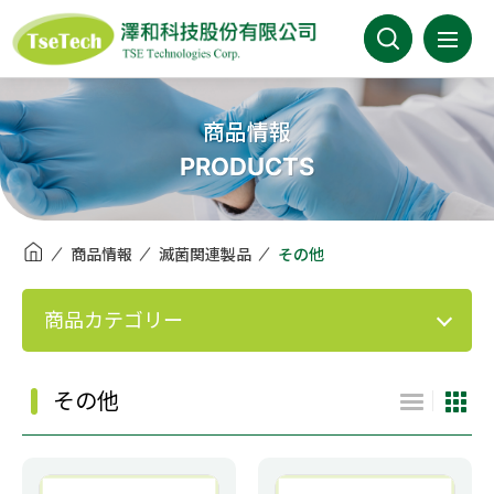
澤和科技有限公司
会社案内
商品情報
PRODUCTS
最新情報
商品情報
商品情報
滅菌関連製品
その他
事業分野
商品カテゴリー
取扱メーカー
その他
カタログ
FAQ