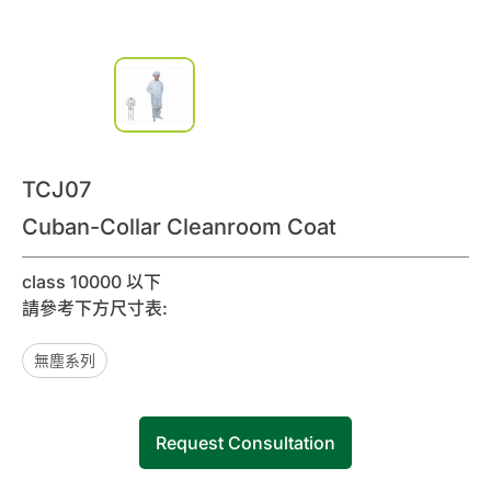
Inquiry List
Contact Us
Member Area
TCJ07
English
Cuban-Collar Cleanroom Coat
class 10000 以下
請參考下方尺寸表:
無塵系列
Request Consultation