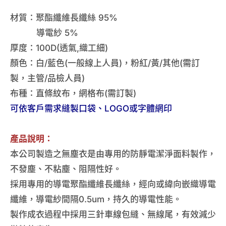
材質：聚酯纖維長纖絲 95%
導電紗 5%
厚度：100D(透氣,織工細)
顏色：白/藍色(一般線上人員)，粉紅/黃/其他(需訂
製，主管/品檢人員)
布種：直條紋布，網格布(需訂製)
可依客戶需求縫製口袋、LOGO或字體網印
產品說明：
本公司製造之無塵衣是由專用的防靜電潔淨面料製作，
不發塵、不粘塵、阻隔性好。
採用專用的導電聚酯纖維長纖絲，經向或緯向嵌織導電
纖維，導電紗間隔0.5um，持久的導電性能。
製作成衣過程中採用三針車線包縫、無線尾，有效減少