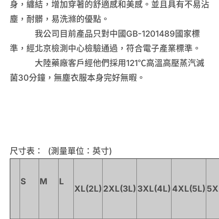
身，纏結，增加穿著的舒適感和美感。並且具有不易沾
塵，耐髒，易洗滌的優點。
我公司目前產品只對中國GB-1201489國家標
準，經北京檢測中心檢驗通過，符合電子產業標準。
大陸藥廠客戶經他們採用121℃高溫高壓蒸汽滅
菌30分鐘，無塵衣服本身完好無暇。
尺寸表： (測量單位：英寸)
S
M
L
XL(2L)
2XL(3L)
3XL(4L)
4XL(5L)
5X