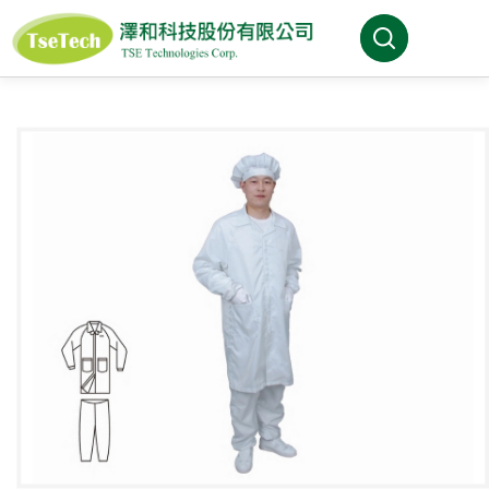
澤和科技::此為測試頁面
About Us
News
Products
Industries
Brands
Download
FAQ