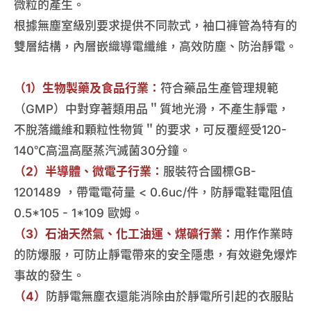
微粒的產生。
根據無塵室級別要求提供不同款式，袖口褲管為特有的
雙層結構，內層嵌織導電纖維，高效防塵、防治靜電。
（1）生物製藥及食品行業：
符合藥品生產管理規範
（GMP）中對穿著類用品＂質地光滑，不產生靜電，
不脫落纖維和顆粒性物質＂的要求，可反覆經受120-
140℃高溫高壓蒸汽滅菌30分鐘。
（2）半導體、微電子行業：
服裝符合國標GB-
1201489 ，帶電電荷量 < 0.6uc/件，防靜電鞋電阻值
0.5*105 - 1*109 歐姆。
（3）石油天然氣、化工油運、煤礦行業：
用作作業時
的防爆服，可防止靜電帶來的安全隱患，有效避免爆炸
事故的發生。
（4）
防靜電無塵衣還能消除由於靜電所引起的衣服貼