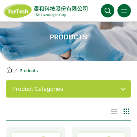
澤和科技::此為測試頁面
About Us
PRODUCTS
News
Products
Products
Industries
Product Categories
Brands
Download
FAQ