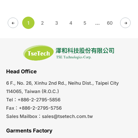
...
1
2
3
4
5
60
Head Office
6 F., No. 26, Xinhu 2nd Rd., Neihu Dist., Taipei City
114065, Taiwan (R.O.C.)
Tel：+886-2-2795-5856
Fax：+886-2-2795-5756
Sales Mailbox：
sales@tsetech.com.tw
Garments Factory